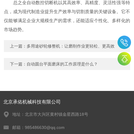
总之全自动数控切断机以其高效率、高精度、灵活性强等特
点，成为现代制造业提升生产效率与切割质量的关键设备。它不
仅能够满足企业大规模生产的需求，还能适应个性化、多样化的
市场趋势。
上一篇：
多用途砂轮修整机：让磨削作业更轻松、更高效
下一篇：
自动圆台平面磨床的工作原理是什么？
北京承佑机械科技有限公司
地址：北京市大兴区黄村镇金星西路18号
邮箱：985486630@qq.com