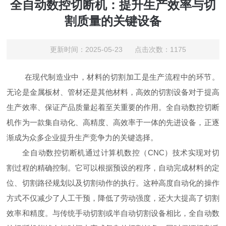
全自动数控切断机：提升生产效率与切
割质量的关键设备
更新时间：2025-05-23 点击次数：1175
在现代制造业中，材料的切割加工是生产流程中的环节。
无论是金属板材、管材还是其他材料，高效的切割设备对于提高
生产效率、保证产品质量起着至关重要的作用。全自动数控切断
机作为一款集自动化、高精度、高效率于一体的先进设备，正逐
渐成为众多企业提升生产竞争力的关键选择。
全自动数控切断机通过计算机数控（CNC）技术实现对切
割过程的精确控制。它可以根据预设的程序，自动完成材料的定
位、切割路径规划以及切割动作的执行。这种高度自动化的操作
方式不仅减少了人工干预，降低了劳动强度，还大大提高了切割
效率和精度。与传统手动切割或半自动切割设备相比，全自动数