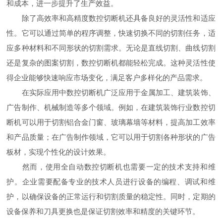
和成本，进一步提升了生产效益。
除了高效率和高精度数控切断机还具备良好的灵活性和适应
性。它可以通过简单的程序调整，快速切换不同的切割任务，适
应多种材料和不同形状的切割需求。无论是直线切割、曲线切割
还是复杂的图案切割，数控切断机都能轻松完成。这种灵活性使
得企业能够快速响应市场变化，满足客户多样化的产品需求。
在实际应用中数控切断机广泛应用于金属加工、建筑装饰、
广告制作、机械制造等多个领域。例如，在建筑装饰行业数控切
断机可以用于切割铝合金门窗、玻璃幕墙等材料，提高加工效率
和产品质量；在广告制作领域，它可以用于切割各种形状的广告
板材，实现个性化的设计效果。
然而，使用全自动数控切断机也需要一定的技术支持和维
护。企业需要配备专业的技术人员进行设备的编程、调试和维
护，以确保设备的正常运行和切割质量的稳定性。同时，定期的
设备保养和刀具更换也是保证切割效率和精度的关键环节。