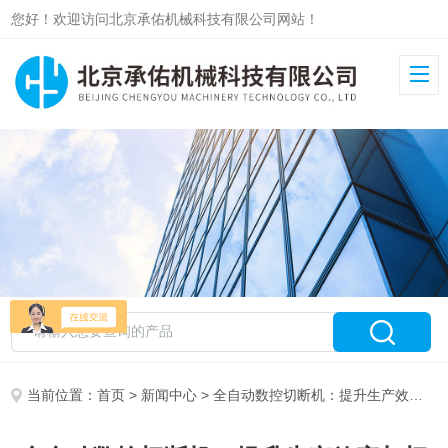
您好！欢迎访问北京承佑机械科技有限公司网站！
当前位置：
首页
>
新闻中心
> 全自动数控切断机：提升生产效率与切割质量的关键设备